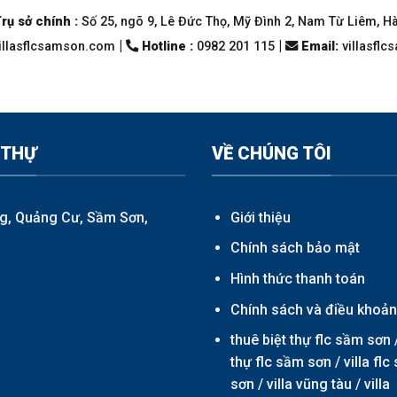
rụ sở chính :
Số 25, ngõ 9, Lê Đức Thọ, Mỹ Đình 2, Nam Từ Liêm, H
|
|
llasflcsamson.com
Hotline :
0982 201 115
Email
:
villasfl
 THỰ
VỀ CHÚNG TÔI
g, Quảng Cư, Sầm Sơn,
Giới thiệu
Chính sách bảo mật
Hình thức thanh toán
Chính sách và điều khoả
thuê biệt thự flc sầm sơn 
thự flc sầm sơn
/
villa fl
sơn
/
villa vũng tàu
/
villa