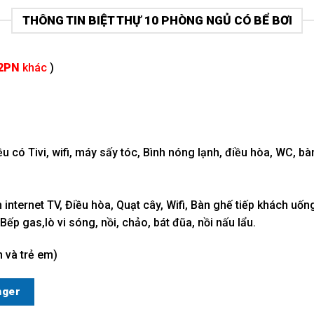
THÔNG TIN BIỆT THỰ 10 PHÒNG NGỦ CÓ BỂ BƠI
12PN
khác
)
có Tivi, wifi, máy sấy tóc, Bình nóng lạnh, điều hòa, WC, bà
h internet TV, Điều hòa, Quạt cây, Wifi, Bàn ghế tiếp khách uốn
ếp gas,lò vi sóng, nồi, chảo, bát đũa, nồi nấu lẩu.
 và trẻ em)
nger