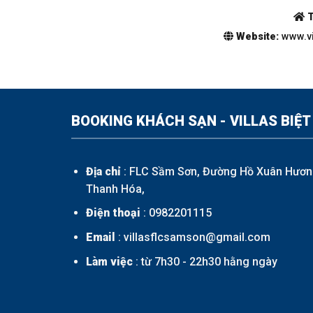
T
Website:
www.vi
BOOKING KHÁCH SẠN - VILLAS BIỆT
Địa chỉ
: FLC Sầm Sơn, Đường Hồ Xuân Hươn
Thanh Hóa,
Điện thoại
:
0982201115
Email
: villasflcsamson@gmail.com
Làm việc
: từ 7h30 - 22h30 hằng ngày