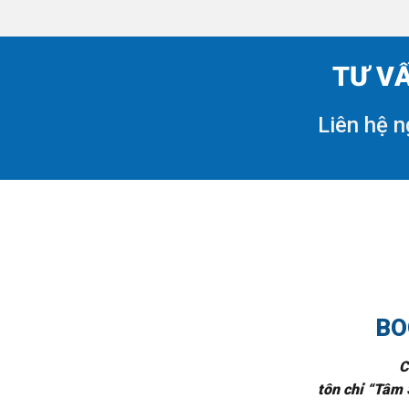
TƯ VẤ
Liên hệ n
BO
C
tôn chỉ “Tâm 