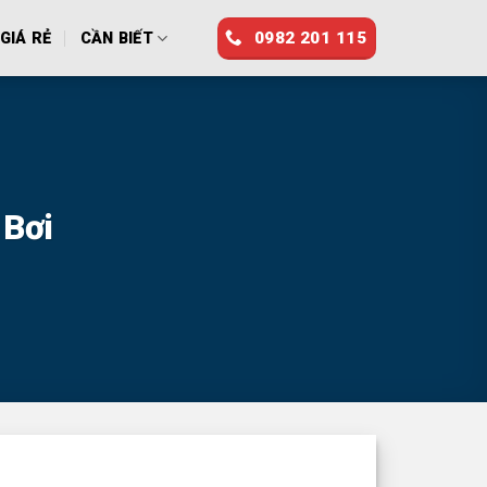
0982 201 115
GIÁ RẺ
CẦN BIẾT
 Bơi