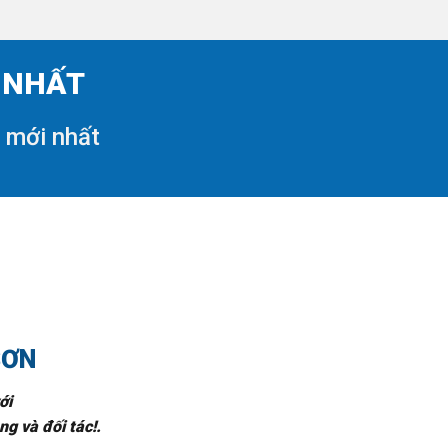
I NHẤT
i mới nhất
SƠN
ới
g và đối tác!.