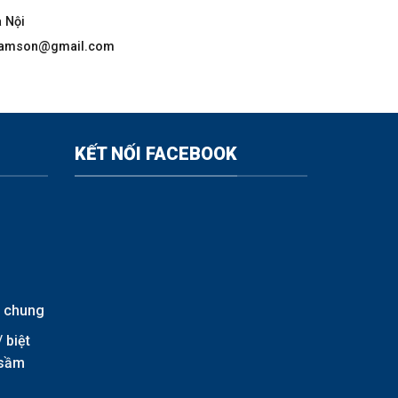
à Nội
csamson@gmail.com
KẾT NỐI FACEBOOK
n chung
/
biệt
c sầm