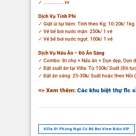
✓ ……………….vv
Dịch Vụ Tính Phí
✓ Giặt ủi tại tiệm: Tính theo Kg: 10-20k/ 1kg
✓ Vé bể bơi nước mặn: 250k/ 1 vé
✓ Vé bể bơi nước ngọt: 100k/ 1 vé
Dịch Vụ Nấu Ăn – Đồ Ăn Sáng
✓ Combo: Đi chợ + Nấu ăn + Dọn dẹp, Dọn 
✓ Đặt suất ăn tại Villa: Từ 150k/ Suất (Đồ tươ
✓ Đặt ăn sáng: 25-30k/ Suất hoặc theo Nồi (
=> Xem thêm:
Các khu biệt thự flc 
Villa 01 Phòng Ngủ Có Bể Bơi View Biển VIP