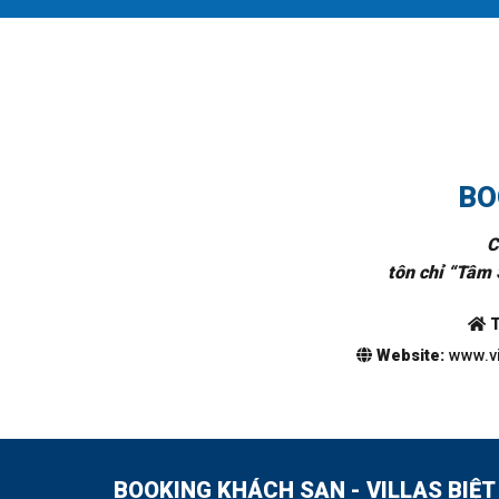
BO
C
tôn chỉ “Tâm 
T
Website:
www.vi
BOOKING KHÁCH SẠN - VILLAS BIỆT