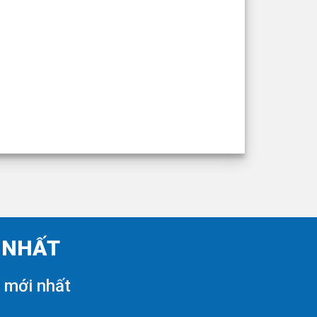
I NHẤT
i mới nhất