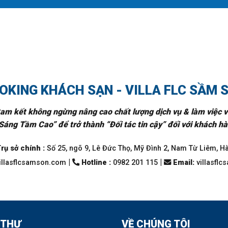
OKING KHÁCH SẠN - VILLA FLC SẦM 
am kết không ngừng nâng cao chất lượng dịch vụ & làm việc v
Sáng Tầm Cao” để trở thành “Đối tác tin cậy” đối với khách hàn
rụ sở chính :
Số 25, ngõ 9, Lê Đức Thọ, Mỹ Đình 2, Nam Từ Liêm, H
|
|
llasflcsamson.com
Hotline :
0982 201 115
Email
:
villasfl
 THỰ
VỀ CHÚNG TÔI