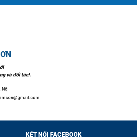
SƠN
ới
g và đối tác!.
à Nội
csamson@gmail.com
KẾT NỐI FACEBOOK