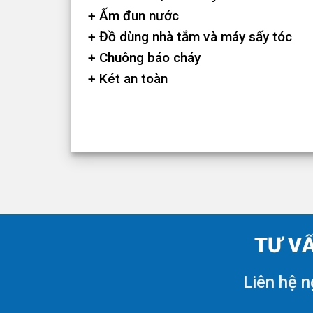
+ Ấm đun nước
+ Đồ dùng nhà tắm và máy sấy tóc
+ Chuông báo cháy
+ Két an toàn
TƯ VẤ
Liên hệ n