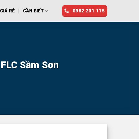
0982 201 115
GIÁ RẺ
CẦN BIẾT
l FLC Sầm Sơn