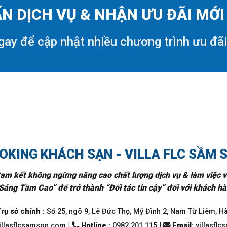
N DỊCH VỤ & NHẬN ƯU ĐÃI MỚ
gay để cập nhật nhiều chương trình ưu đã
OKING KHÁCH SẠN - VILLA FLC SẦM 
am kết không ngừng nâng cao chất lượng dịch vụ & làm việc v
Sáng Tầm Cao” để trở thành “Đối tác tin cậy” đối với khách hàn
rụ sở chính :
Số 25, ngõ 9, Lê Đức Thọ, Mỹ Đình 2, Nam Từ Liêm, H
|
|
llasflcsamson.com
Hotline :
0982 201 115
Email
:
villasfl