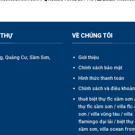
 THỰ
VỀ CHÚNG TÔI
g, Quảng Cư, Sầm Sơn,
Giới thiệu
Chính sách bảo mật
Hình thức thanh toán
Chính sách và điều khoả
thuê biệt thự flc sầm sơn 
thự flc sầm sơn
/
villa fl
sơn
/
villa vũng tàu
/
villa
flamingo đại lải
/ biệt thự 
sầm sơn,
villa ocean fron