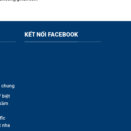
KẾT NỐI FACEBOOK
n chung
/
biệt
c sầm
flc
t nha