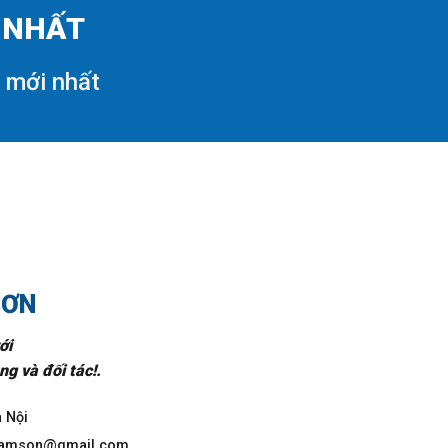
I NHẤT
i mới nhất
SƠN
ới
g và đối tác!.
à Nội
csamson@gmail.com