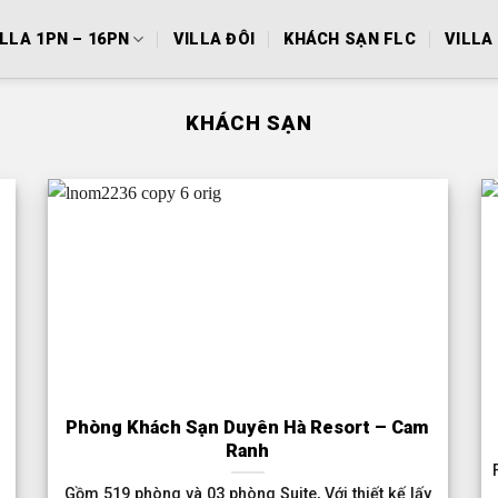
ILLA 1PN – 16PN
VILLA ĐÔI
KHÁCH SẠN FLC
VILLA 
KHÁCH SẠN
Phòng Khách Sạn Duyên Hà Resort – Cam
Ranh
Gồm 519 phòng và 03 phòng Suite, Với thiết kế lấy