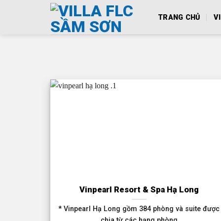
Skip
TRANG CHỦ
V
to
content
Vinpearl Resort & Spa Hạ Long
* Vinpearl Hạ Long gồm 384 phòng và suite được
chia từ các hạng phòng