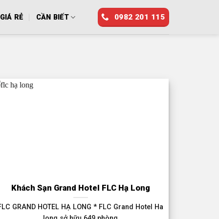
0982 201 115
GIÁ RẺ
CẦN BIẾT
Khách Sạn Grand Hotel FLC Hạ Long
FLC GRAND HOTEL HẠ LONG * FLC Grand Hotel Ha
long sở hữu 649 phòng