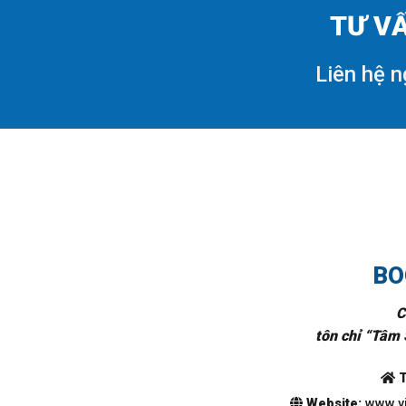
TƯ VẤ
Liên hệ n
BO
C
tôn chỉ “Tâm 
T
Website:
www.vi