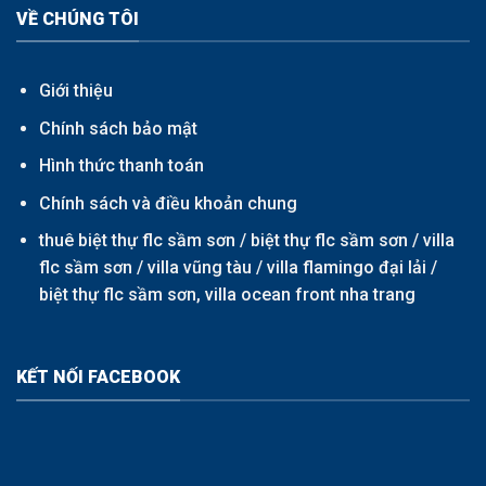
VỀ CHÚNG TÔI
Giới thiệu
Chính sách bảo mật
Hình thức thanh toán
Chính sách và điều khoản chung
thuê biệt thự flc sầm sơn /
biệt thự flc sầm sơn
/
villa
flc sầm sơn
/
villa vũng tàu
/
villa flamingo đại lải
/
biệt thự flc sầm sơn,
villa ocean front nha trang
KẾT NỐI FACEBOOK