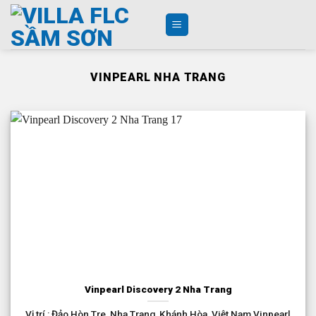
Skip
to
content
VINPEARL NHA TRANG
Vinpearl Discovery 2 Nha Trang
Vị trí : Đảo Hòn Tre, Nha Trang, Khánh Hòa, Việt Nam Vinpearl