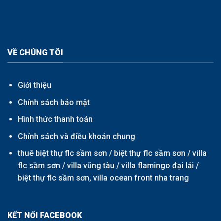
VỀ CHÚNG TÔI
Giới thiệu
Chính sách bảo mật
Hình thức thanh toán
Chính sách và điều khoản chung
thuê biệt thự flc sầm sơn /
biệt thự flc sầm sơn
/
villa
flc sầm sơn
/
villa vũng tàu
/
villa flamingo đại lải
/
biệt thự flc sầm sơn,
villa ocean front nha trang
KẾT NỐI FACEBOOK