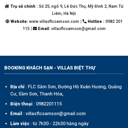
Trụ sở chính :
Số 25, ngõ 9, Lê Đức Thọ, Mỹ Đình 2, Nam Từ
Liêm, Hà Nội
|
Website:
www.villasflcsamson.com
Hotline :
0982 201
|
115
Email
:
villasflcsamson@gmail.com
BOOKING KHÁCH SẠN - VILLAS BIỆT THỰ
Địa chỉ
: FLC Sầm Sơn, Đường Hồ Xuân Hương, Quảng
Cư, Sầm Sơn, Thanh Hóa,
Điện thoại
:
0982201115
Email
: villasflcsamson@gmail.com
Làm việc
: từ 7h30 - 22h30 hằng ngày