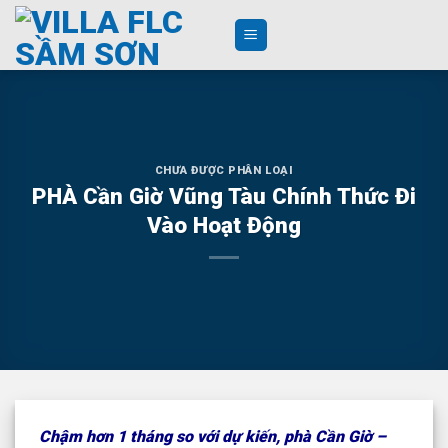
Skip
to
content
CHƯA ĐƯỢC PHÂN LOẠI
PHÀ Cần Giờ Vũng Tàu Chính Thức Đi
Vào Hoạt Động
Chậm hơn 1 tháng so với dự kiến, phà Cần Giờ –