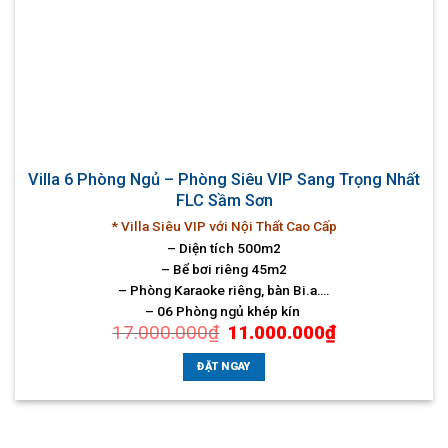
Villa 6 Phòng Ngủ – Phòng Siêu VIP Sang Trọng Nhất
FLC Sầm Sơn
* Villa Siêu VIP với Nội Thất Cao Cấp
– Diện tích 500m2
– Bể bơi riêng 45m2
– Phòng Karaoke riêng, bàn Bi.a….
– 06 Phòng ngủ khép kín
Giá
Giá
17.000.000
₫
11.000.000
₫
gốc
hiện
là:
tại
17.000.000₫.
là:
ĐẶT NGAY
11.000.000₫.