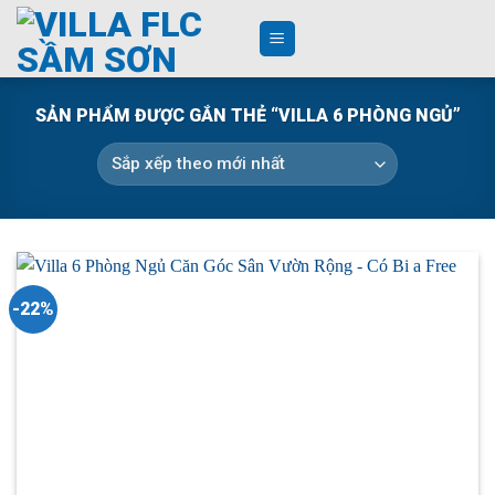
Skip
to
content
SẢN PHẨM ĐƯỢC GẮN THẺ “VILLA 6 PHÒNG NGỦ”
-22%