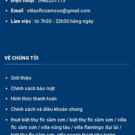
Điện thoại
:
0982201115
Email
: villasflcsamson@gmail.com
Làm việc
: từ 7h30 - 22h30 hằng ngày
VỀ CHÚNG TÔI
Giới thiệu
Chính sách bảo mật
Hình thức thanh toán
Chính sách và điều khoản chung
thuê biệt thự flc sầm sơn /
biệt thự flc sầm sơn
/
villa
flc sầm sơn
/
villa vũng tàu
/
villa flamingo đại lải
/
biệt thự flc sầm sơn,
villa ocean front nha trang