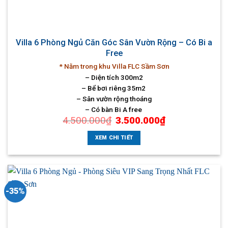
Villa 6 Phòng Ngủ Căn Góc Sân Vườn Rộng – Có Bi a
Free
* Nằm trong khu Villa FLC Sầm Sơn
– Diện tích 300m2
– Bể bơi riêng 35m2
– Sân vườn rộng thoáng
– Có bàn Bi A free
Giá
Giá
4.500.000
₫
3.500.000
₫
gốc
hiện
là:
tại
4.500.000₫.
là:
XEM CHI TIẾT
3.500.000₫.
-35%