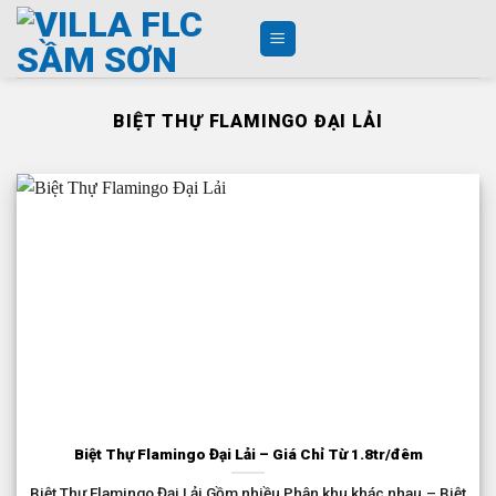
Skip
to
content
BIỆT THỰ FLAMINGO ĐẠI LẢI
Biệt Thự Flamingo Đại Lải – Giá Chỉ Từ 1.8tr/đêm
Biệt Thự Flamingo Đại Lải Gồm nhiều Phân khu khác nhau.– Biệt