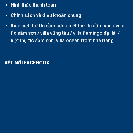
Hình thức thanh toán
Chính sách và điều khoản chung
thuê biệt thự flc sầm sơn /
biệt thự flc sầm sơn
/
villa
flc sầm sơn
/
villa vũng tàu
/
villa flamingo đại lải
/
biệt thự flc sầm sơn,
villa ocean front nha trang
KẾT NỐI FACEBOOK