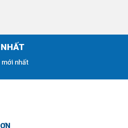
I NHẤT
i mới nhất
SƠN