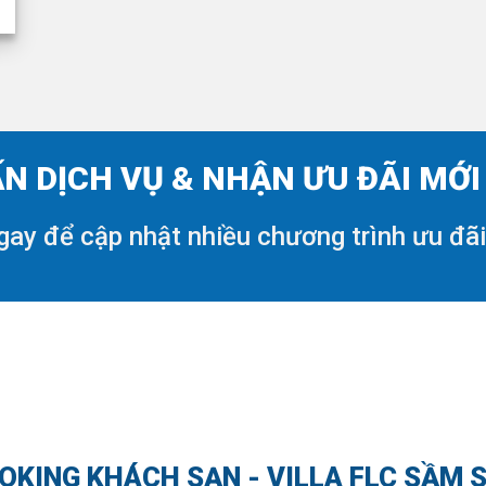
N DỊCH VỤ & NHẬN ƯU ĐÃI MỚ
gay để cập nhật nhiều chương trình ưu đã
OKING KHÁCH SẠN - VILLA FLC SẦM 