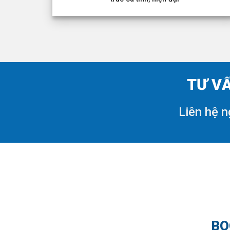
TƯ VẤ
Liên hệ n
BO