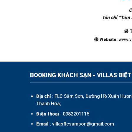
C
tôn chỉ “Tâm 
T
Website:
www.vi
BOOKING KHÁCH SẠN - VILLAS BIỆT
Địa chỉ
: FLC Sầm Sơn, Đường Hồ Xuân Hươn
Thanh Hóa,
Điện thoại
:
0982201115
Email
: villasflcsamson@gmail.com