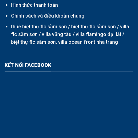
Hình thức thanh toán
Chính sách và điều khoản chung
thuê biệt thự flc sầm sơn /
biệt thự flc sầm sơn
/
villa
flc sầm sơn
/
villa vũng tàu
/
villa flamingo đại lải
/
biệt thự flc sầm sơn,
villa ocean front nha trang
KẾT NỐI FACEBOOK