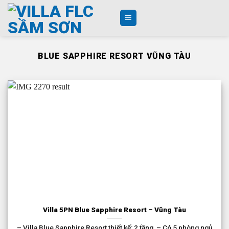
Skip
to
content
BLUE SAPPHIRE RESORT VŨNG TÀU
Villa 5PN Blue Sapphire Resort – Vũng Tàu
– Villa Blue Sapphire Resort thiết kế: 2 tầng – Có 5 phòng ngủ