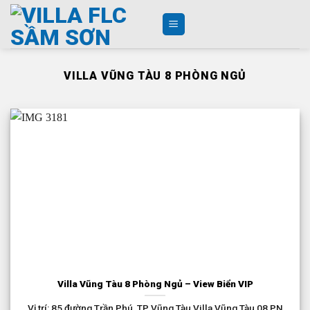
Skip
to
content
VILLA VŨNG TÀU 8 PHÒNG NGỦ
Villa Vũng Tàu 8 Phòng Ngủ – View Biển VIP
Vị trí: 85 đường Trần Phú, TP Vũng Tàu Villa Vũng Tàu 08 PN