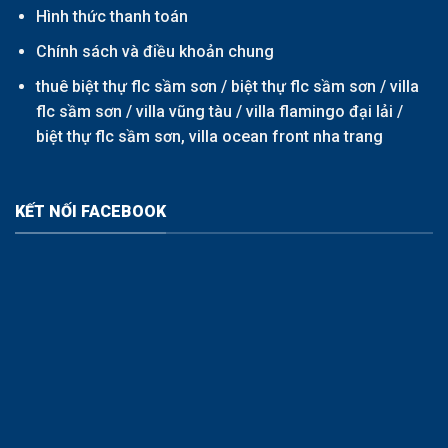
Hình thức thanh toán
Chính sách và điều khoản chung
thuê biệt thự flc sầm sơn /
biệt thự flc sầm sơn
/
villa
flc sầm sơn
/
villa vũng tàu
/
villa flamingo đại lải
/
biệt thự flc sầm sơn,
villa ocean front nha trang
KẾT NỐI FACEBOOK