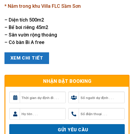
là:
tại
* Nằm trong khu Villa FLC Sầm Sơn
8.000.000₫.
là:
4.500.0
– Diện tích 500m2
– Bể bơi riêng 45m2
– Sân vườn rộng thoáng
– Có bàn Bi A free
XEM CHI TIẾT
NHẬN ĐẶT BOOKING