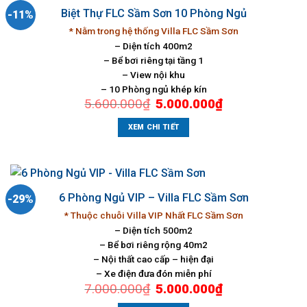
Biệt Thự FLC Sầm Sơn 10 Phòng Ngủ
-11%
* Nằm trong hệ thống Villa FLC Sầm Sơn
– Diện tích 400m2
– Bể bơi riêng tại tầng 1
– View nội khu
– 10 Phòng ngủ khép kín
Giá
Giá
5.600.000
₫
5.000.000
₫
gốc
hiện
là:
tại
5.600.000₫.
là:
XEM CHI TIẾT
5.000.000₫.
6 Phòng Ngủ VIP – Villa FLC Sầm Sơn
-29%
* Thuộc chuỗi Villa VIP Nhất FLC Sầm Sơn
– Diện tích 500m2
– Bể bơi riêng rộng 40m2
– Nội thất cao cấp – hiện đại
– Xe điện đưa đón miễn phí
Giá
Giá
7.000.000
₫
5.000.000
₫
gốc
hiện
là:
tại