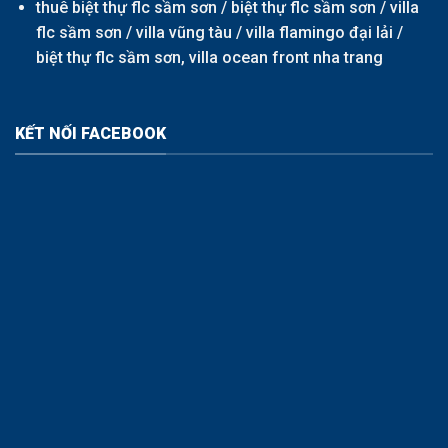
thuê biệt thự flc sầm sơn /
biệt thự flc sầm sơn
/
villa
flc sầm sơn
/
villa vũng tàu
/
villa flamingo đại lải
/
biệt thự flc sầm sơn,
villa ocean front nha trang
KẾT NỐI FACEBOOK