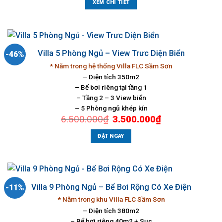
5.500.000₫.
là:
XEM CHI TIẾT
3.500.000₫.
Villa 5 Phòng Ngủ – View Trưc Diện Biển
-46%
* Nằm trong hệ thống Villa FLC Sầm Sơn
– Diện tích 350m2
– Bể bơi riêng tại tầng 1
– Tầng 2 – 3 View biển
– 5 Phòng ngủ khép kín
Giá
Giá
6.500.000
₫
3.500.000
₫
gốc
hiện
là:
tại
6.500.000₫.
là:
ĐẶT NGAY
3.500.000₫.
Villa 9 Phòng Ngủ – Bể Bơi Rộng Có Xe Điện
-11%
* Nằm trong khu Villa FLC Sầm Sơn
– Diện tích 380m2
– Bể bơi riêng 40m2 + Sục