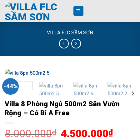
Skip
to
content
VILLA FLC SẦM SƠN
-44%
Villa 8 Phòng Ngủ 500m2 Sân Vườn
Rộng – Có Bi A Free
8.000.000
Giá
4.500.000
Giá
₫
₫
gốc
hiện