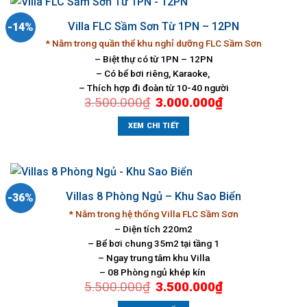
Villa FLC Sầm Sơn Từ 1PN – 12PN
-14%
* Nằm trong quần thể khu nghỉ dưỡng FLC Sầm Sơn
– Biệt thự có từ 1PN – 12PN
– Có bể bơi riêng, Karaoke,
– Thích hợp đi đoàn từ 10-40 người
Giá
Giá
3.500.000
₫
3.000.000
₫
gốc
hiện
là:
tại
3.500.000₫.
là:
XEM CHI TIẾT
3.000.000₫.
Villas 8 Phòng Ngủ – Khu Sao Biển
-36%
* Nằm trong hệ thống Villa FLC Sầm Sơn
– Diện tích 220m2
– Bể bơi chung 35m2 tại tầng 1
– Ngay trung tâm khu Villa
– 08 Phòng ngủ khép kín
Giá
Giá
5.500.000
₫
3.500.000
₫
gốc
hiện
là:
tại