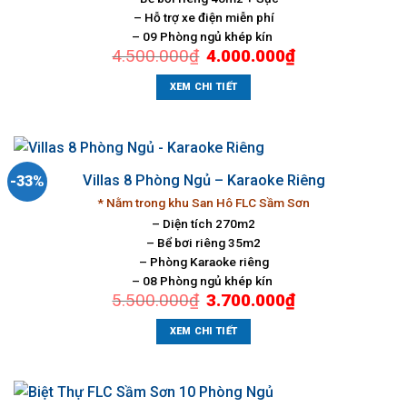
– Hỗ trợ xe điện miễn phí
– 09 Phòng ngủ khép kín
Giá
Giá
4.500.000
₫
4.000.000
₫
gốc
hiện
là:
tại
4.500.000₫.
là:
XEM CHI TIẾT
4.000.000₫.
Villas 8 Phòng Ngủ – Karaoke Riêng
-33%
* Nằm trong khu San Hô FLC Sầm Sơn
– Diện tích 270m2
– Bể bơi riêng 35m2
– Phòng Karaoke riêng
– 08 Phòng ngủ khép kín
Giá
Giá
5.500.000
₫
3.700.000
₫
gốc
hiện
là:
tại
5.500.000₫.
là:
XEM CHI TIẾT
3.700.000₫.