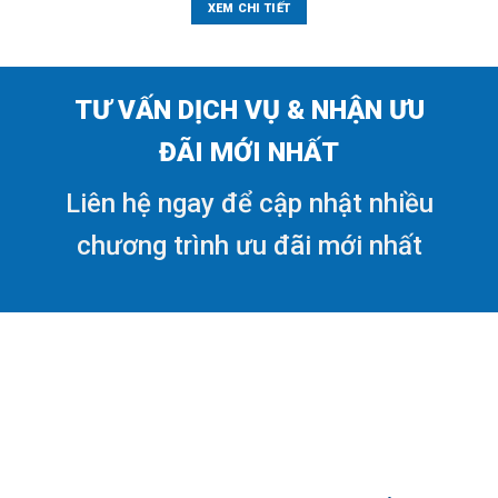
7.000.000₫.
là:
XEM CHI TIẾT
5.000.000₫.
TƯ VẤN DỊCH VỤ & NHẬN ƯU
ĐÃI MỚI NHẤT
Liên hệ ngay để cập nhật nhiều
chương trình ưu đãi mới nhất