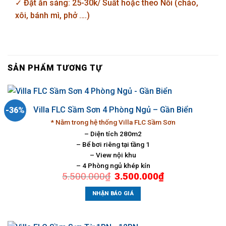
✓ Đặt ăn sáng: 25-30k/ Suất hoặc theo Nồi (cháo,
xôi, bánh mì, phở ….)
SẢN PHẨM TƯƠNG TỰ
Villa FLC Sầm Sơn 4 Phòng Ngủ – Gần Biển
-36%
* Nằm trong hệ thống Villa FLC Sầm Sơn
– Diện tích 280m2
– Bể bơi riêng tại tầng 1
– View nội khu
– 4 Phòng ngủ khép kín
Giá
Giá
5.500.000
₫
3.500.000
₫
gốc
hiện
là:
tại
5.500.000₫.
là:
NHẬN BÁO GIÁ
3.500.000₫.