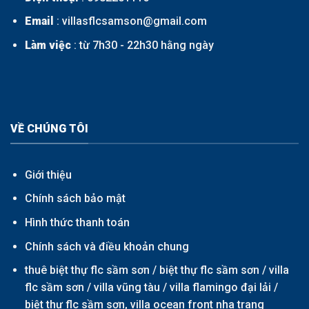
Email
: villasflcsamson@gmail.com
Làm việc
: từ 7h30 - 22h30 hằng ngày
VỀ CHÚNG TÔI
Giới thiệu
Chính sách bảo mật
Hình thức thanh toán
Chính sách và điều khoản chung
thuê biệt thự flc sầm sơn /
biệt thự flc sầm sơn
/
villa
flc sầm sơn
/
villa vũng tàu
/
villa flamingo đại lải
/
biệt thự flc sầm sơn,
villa ocean front nha trang