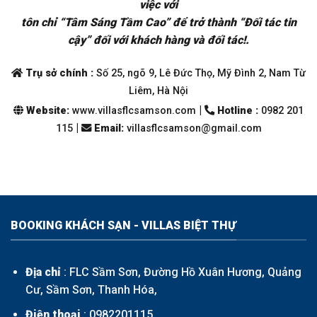
việc với
tôn chỉ “Tâm Sáng Tầm Cao” để trở thành “Đối tác tin
cậy” đối với khách hàng và đối tác!.
Trụ sở chính :
Số 25, ngõ 9, Lê Đức Thọ, Mỹ Đình 2, Nam Từ
Liêm, Hà Nội
|
Website:
www.villasflcsamson.com
Hotline :
0982 201
|
115
Email
:
villasflcsamson@gmail.com
BOOKING KHÁCH SẠN - VILLAS BIỆT THỰ
Địa chỉ
: FLC Sầm Sơn, Đường Hồ Xuân Hương, Quảng
Cư, Sầm Sơn, Thanh Hóa,
Điện thoại
:
0982201115