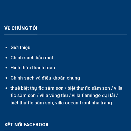
VỀ CHÚNG TÔI
Giới thiệu
Chính sách bảo mật
Hình thức thanh toán
Chính sách và điều khoản chung
thuê biệt thự flc sầm sơn /
biệt thự flc sầm sơn
/
villa
flc sầm sơn
/
villa vũng tàu
/
villa flamingo đại lải
/
biệt thự flc sầm sơn,
villa ocean front nha trang
KẾT NỐI FACEBOOK