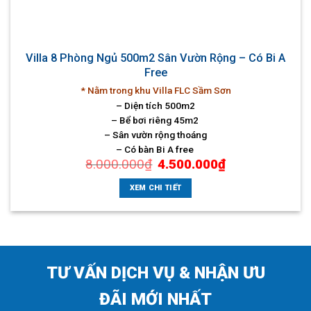
Villa 8 Phòng Ngủ 500m2 Sân Vườn Rộng – Có Bi A
Free
* Nằm trong khu Villa FLC Sầm Sơn
– Diện tích 500m2
– Bể bơi riêng 45m2
– Sân vườn rộng thoáng
– Có bàn Bi A free
Giá
Giá
8.000.000
₫
4.500.000
₫
gốc
hiện
là:
tại
8.000.000₫.
là:
XEM CHI TIẾT
4.500.000₫.
TƯ VẤN DỊCH VỤ & NHẬN ƯU
ĐÃI MỚI NHẤT