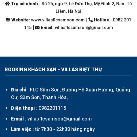
Trụ sở chính :
Số 25, ngõ 9, Lê Đức Thọ, Mỹ Đình 2, Nam Từ
Liêm, Hà Nội
|
Website:
www.villasflcsamson.com
Hotline :
0982 201
|
115
Email
:
villasflcsamson@gmail.com
BOOKING KHÁCH SẠN - VILLAS BIỆT THỰ
Địa chỉ
: FLC Sầm Sơn, Đường Hồ Xuân Hương, Quảng
Cư, Sầm Sơn, Thanh Hóa,
Điện thoại
:
0982201115
Email
: villasflcsamson@gmail.com
Làm việc
: từ 7h30 - 22h30 hằng ngày