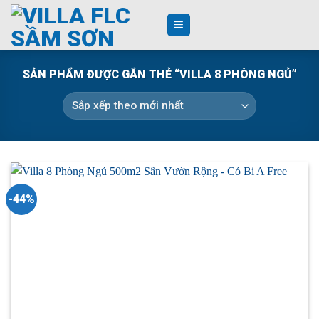
Skip
to
content
SẢN PHẨM ĐƯỢC GẮN THẺ “VILLA 8 PHÒNG NGỦ”
-44%