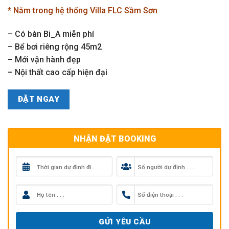
là:
tại
* Nằm trong hệ thống Villa FLC Sầm Sơn
10.500.000₫.
là:
5.000
– Có bàn Bi_A miễn phí
– Bể bơi riêng rộng 45m2
– Mới vận hành đẹp
– Nội thất cao cấp hiện đại
ĐẶT NGAY
NHẬN ĐẶT BOOKING