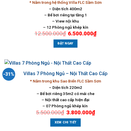
* Nằm trong hệ thống Villa FLC Sầm Sơn
– Diện tích 400m2
– Bể bơi riêng tại tầng 1
– View nội khu
– 12 Phòng ngủ khép kín
Giá
Giá
12.500.000
₫
6.500.000
₫
gốc
hiện
là:
tại
12.500.000₫.
là:
ĐẶT NGAY
6.500.000₫.
Villas 7 Phòng Ngủ – Nội Thất Cao Cấp
-31%
* Nằm trong khu Sao Biển FLC Sầm Sơn
– Diện tích 220m2
– Bể bơi riêng 35m2 có mái che
– Nội thất cao cấp hiện đại
– 07 Phòng ngủ khép kín
Giá
Giá
5.500.000
₫
3.800.000
₫
gốc
hiện
là:
tại
5.500.000₫.
là:
XEM CHI TIẾT
3.800.000₫.