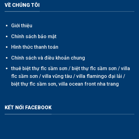
VỀ CHÚNG TÔI
Giới thiệu
Chính sách bảo mật
Hình thức thanh toán
Chính sách và điều khoản chung
thuê biệt thự flc sầm sơn /
biệt thự flc sầm sơn
/
villa
flc sầm sơn
/
villa vũng tàu
/
villa flamingo đại lải
/
biệt thự flc sầm sơn,
villa ocean front nha trang
KẾT NỐI FACEBOOK