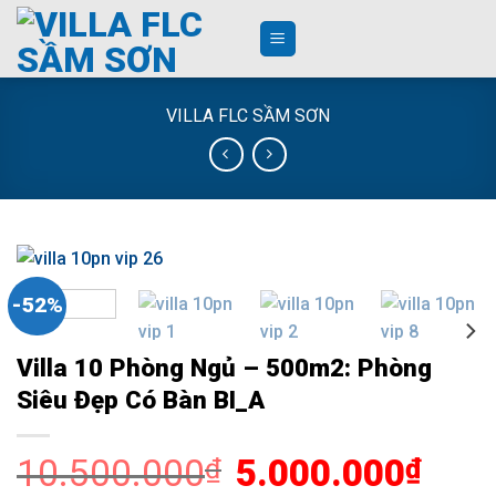
Skip
to
content
VILLA FLC SẦM SƠN
-52%
Villa 10 Phòng Ngủ – 500m2: Phòng
Siêu Đẹp Có Bàn BI_A
10.500.000
Giá
5.000.000
Giá
₫
₫
gốc
hiện