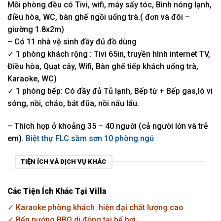
Mỗi phòng đều có Tivi, wifi, máy sấy tóc, Bình nóng lạnh,
điều hòa, WC, bàn ghế ngồi uống trà.( đơn và đôi –
giường 1.8x2m)
– Có 11 nhà vệ sinh đầy đủ đồ dùng
✓ 1 phòng khách rộng : Tivi 65in, truyền hình internet TV,
Điều hòa, Quạt cây, Wifi, Bàn ghế tiếp khách uống trà,
Karaoke, WC)
✓ 1 phòng bếp: Có đầy đủ Tủ lạnh, Bếp từ + Bếp gas,lò vi
sóng, nồi, chảo, bát đũa, nồi nấu lẩu.
– Thích hợp ở khoảng 35 – 40 người (cả người lớn và trẻ
em).
Biệt thự FLC sầm sơn 10 phòng ngủ
TIỆN ÍCH VÀ DỊCH VỤ KHÁC
Các Tiện Ích Khác Tại Villa
✓ Karaoke phòng khách hiện đại chất lượng cao
✓ Bếp nướng BBQ di động tại bể bơi