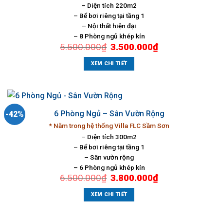
– Diện tích 220m2
– Bể bơi riêng tại tầng 1
– Nội thất hiện đại
– 8 Phòng ngủ khép kín
Giá
Giá
5.500.000
₫
3.500.000
₫
gốc
hiện
là:
tại
5.500.000₫.
là:
XEM CHI TIẾT
3.500.000₫.
6 Phòng Ngủ – Sân Vườn Rộng
-42%
* Nằm trong hệ thống Villa FLC Sầm Sơn
– Diện tích 300m2
– Bể bơi riêng tại tầng 1
– Sân vườn rộng
– 6 Phòng ngủ khép kín
Giá
Giá
6.500.000
₫
3.800.000
₫
gốc
hiện
là:
tại
6.500.000₫.
là:
XEM CHI TIẾT
3.800.000₫.