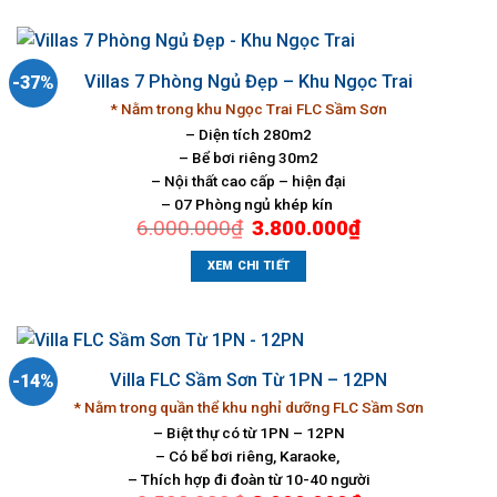
Villas 7 Phòng Ngủ Đẹp – Khu Ngọc Trai
-37%
* Nằm trong khu Ngọc Trai FLC Sầm Sơn
– Diện tích 280m2
– Bể bơi riêng 30m2
– Nội thất cao cấp – hiện đại
– 07 Phòng ngủ khép kín
Giá
Giá
6.000.000
₫
3.800.000
₫
gốc
hiện
là:
tại
6.000.000₫.
là:
XEM CHI TIẾT
3.800.000₫.
Villa FLC Sầm Sơn Từ 1PN – 12PN
-14%
* Nằm trong quần thể khu nghỉ dưỡng FLC Sầm Sơn
– Biệt thự có từ 1PN – 12PN
– Có bể bơi riêng, Karaoke,
– Thích hợp đi đoàn từ 10-40 người