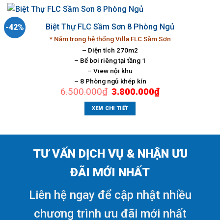
Biệt Thự FLC Sầm Sơn 8 Phòng Ngủ
-42%
* Nằm trong hệ thống Villa FLC Sầm Sơn
– Diện tích 270m2
– Bể bơi riêng tại tầng 1
– View nội khu
– 8 Phòng ngủ khép kín
Giá
Giá
6.500.000
₫
3.800.000
₫
gốc
hiện
là:
tại
6.500.000₫.
là:
XEM CHI TIẾT
3.800.000₫.
TƯ VẤN DỊCH VỤ & NHẬN ƯU
ĐÃI MỚI NHẤT
Liên hệ ngay để cập nhật nhiều
chương trình ưu đãi mới nhất