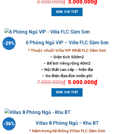
Giá
Giá
3.500.000
₫
3.000.000
₫
gốc
hiện
là:
tại
3.500.000₫.
là:
XEM CHI TIẾT
3.000.000₫.
6 Phòng Ngủ VIP – Villa FLC Sầm Sơn
-29%
* Thuộc chuỗi Villa VIP Nhất FLC Sầm Sơn
– Diện tích 500m2
– Bể bơi riêng rộng 40m2
– Nội thất cao cấp – hiện đại
– Xe điện đưa đón miễn phí
Giá
Giá
7.000.000
₫
5.000.000
₫
gốc
hiện
là:
tại
7.000.000₫.
là:
XEM CHI TIẾT
5.000.000₫.
Villas 8 Phòng Ngủ – Khu BT
-36%
* Nằm trong hệ thống Villas FLC Sầm Sơn