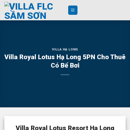
Skip
to
content
VILLA HẠ LONG
Villa Royal Lotus Hạ Long 5PN Cho Thuê
Có Bể Bơi
Villa Royal Lotus Resort Hạ Long