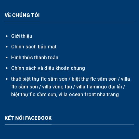
VỀ CHÚNG TÔI
Giới thiệu
Chính sách bảo mật
Hình thức thanh toán
Chính sách và điều khoản chung
thuê biệt thự flc sầm sơn /
biệt thự flc sầm sơn
/
villa
flc sầm sơn
/
villa vũng tàu
/
villa flamingo đại lải
/
biệt thự flc sầm sơn,
villa ocean front nha trang
KẾT NỐI FACEBOOK