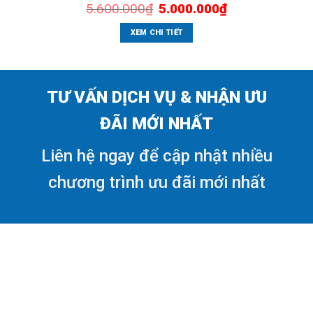
Giá
Giá
5.600.000
₫
5.000.000
₫
gốc
hiện
là:
tại
5.600.000₫.
là:
XEM CHI TIẾT
5.000.000₫.
TƯ VẤN DỊCH VỤ & NHẬN ƯU
ĐÃI MỚI NHẤT
Liên hệ ngay để cập nhật nhiều
chương trình ưu đãi mới nhất