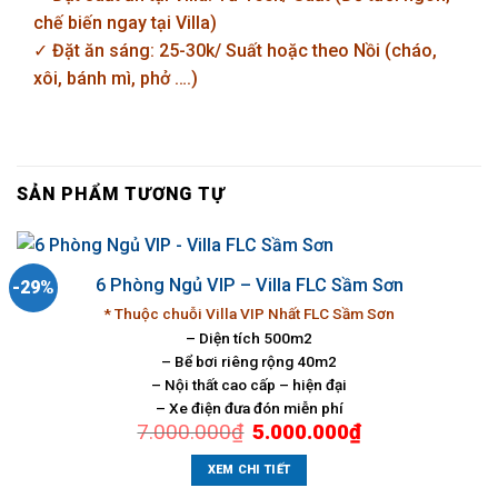
chế biến ngay tại Villa)
✓ Đặt ăn sáng: 25-30k/ Suất hoặc theo Nồi (cháo,
xôi, bánh mì, phở ….)
SẢN PHẨM TƯƠNG TỰ
6 Phòng Ngủ VIP – Villa FLC Sầm Sơn
-29%
* Thuộc chuỗi Villa VIP Nhất FLC Sầm Sơn
– Diện tích 500m2
– Bể bơi riêng rộng 40m2
– Nội thất cao cấp – hiện đại
– Xe điện đưa đón miễn phí
Giá
Giá
7.000.000
₫
5.000.000
₫
gốc
hiện
là:
tại
7.000.000₫.
là:
XEM CHI TIẾT
5.000.000₫.