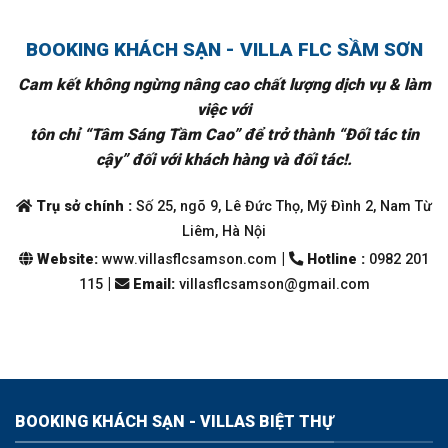
BOOKING KHÁCH SẠN - VILLA FLC SẦM SƠN
Cam kết không ngừng nâng cao chất lượng dịch vụ & làm
việc với
tôn chỉ “Tâm Sáng Tầm Cao” để trở thành “Đối tác tin
cậy” đối với khách hàng và đối tác!.
Trụ sở chính :
Số 25, ngõ 9, Lê Đức Thọ, Mỹ Đình 2, Nam Từ
Liêm, Hà Nội
|
Website:
www.villasflcsamson.com
Hotline :
0982 201
|
115
Email
:
villasflcsamson@gmail.com
BOOKING KHÁCH SẠN - VILLAS BIỆT THỰ