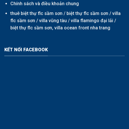
Chính sách và điều khoản chung
thuê biệt thự flc sầm sơn /
biệt thự flc sầm sơn
/
villa
flc sầm sơn
/
villa vũng tàu
/
villa flamingo đại lải
/
biệt thự flc sầm sơn,
villa ocean front nha trang
KẾT NỐI FACEBOOK