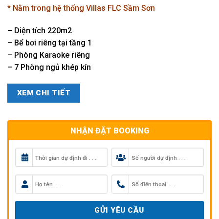
là:
tại
* Nằm trong hệ thống Villas FLC Sầm Sơn
5.500.000₫.
là:
4.000.0
– Diện tích 220m2
– Bể bơi riêng tại tầng 1
– Phòng Karaoke riêng
– 7 Phòng ngủ khép kín
XEM CHI TIẾT
NHẬN ĐẶT BOOKING