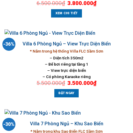
Giá
Giá
6.500.000
₫
3.800.000
₫
gốc
hiện
là:
tại
6.500.000₫.
là:
XEM CHI TIẾT
3.800.000₫.
Villa 6 Phòng Ngủ – View Trực Diện Biển
-36%
* Nằm trong hệ thống Villa FLC Sầm Sơn
– Diện tích 350m2
– Bể bơi riêng tại tầng 1
– View trực diện biển
– Có phòng Karaoke riêng
Giá
Giá
5.500.000
₫
3.500.000
₫
gốc
hiện
là:
tại
5.500.000₫.
là:
ĐẶT NGAY
3.500.000₫.
Villa 7 Phòng Ngủ – Khu Sao Biển
-30%
* Nằm trong khu Sao Biển FLC Sầm Sơn