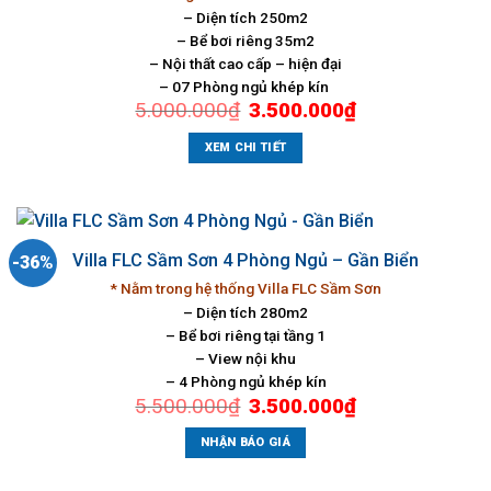
– Diện tích 250m2
– Bể bơi riêng 35m2
– Nội thất cao cấp – hiện đại
– 07 Phòng ngủ khép kín
Giá
Giá
5.000.000
₫
3.500.000
₫
gốc
hiện
là:
tại
5.000.000₫.
là:
XEM CHI TIẾT
3.500.000₫.
Villa FLC Sầm Sơn 4 Phòng Ngủ – Gần Biển
-36%
* Nằm trong hệ thống Villa FLC Sầm Sơn
– Diện tích 280m2
– Bể bơi riêng tại tầng 1
– View nội khu
– 4 Phòng ngủ khép kín
Giá
Giá
5.500.000
₫
3.500.000
₫
gốc
hiện
là:
tại
5.500.000₫.
là:
NHẬN BÁO GIÁ
3.500.000₫.