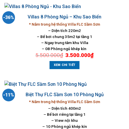
Villas 8 Phòng Ngủ – Khu Sao Biển
-36%
* Nằm trong hệ thống Villa FLC Sầm Sơn
– Diện tích 220m2
– Bể bơi chung 35m2 tại tầng 1
– Ngay trung tâm khu Villa
– 08 Phòng ngủ khép kín
Giá
Giá
5.500.000
₫
3.500.000
₫
gốc
hiện
là:
tại
5.500.000₫.
là:
XEM CHI TIẾT
3.500.000₫.
Biệt Thự FLC Sầm Sơn 10 Phòng Ngủ
-11%
* Nằm trong hệ thống Villa FLC Sầm Sơn
– Diện tích 400m2
– Bể bơi riêng tại tầng 1
– View nội khu
– 10 Phòng ngủ khép kín