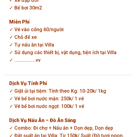
✓ Xe đạp đôi
✓ Bể bơi 30m2
Miễn Phí
✓ Vé vào cổng 60/người
✓ Chỗ để xe
✓ Tự nấu ăn tại Villa
✓ Sử dụng các thiết bị, vật dụng, tiện ích tại Villa
✓ ……………….vv
Dịch Vụ Tính Phí
✓ Giặt ủi tại tiệm: Tính theo Kg: 10-20k/ 1kg
✓ Vé bể bơi nước mặn: 250k/ 1 vé
✓ Vé bể bơi nước ngọt: 100k/ 1 vé
Dịch Vụ Nấu Ăn – Đồ Ăn Sáng
✓ Combo: Đi chợ + Nấu ăn + Dọn dẹp, Dọn dẹp
✓ Đặt suất ăn tại Villa: Từ 150k/ Suất (Đồ tươi ngon,