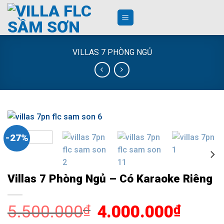
Skip
to
content
VILLAS 7 PHÒNG NGỦ
-27%
Villas 7 Phòng Ngủ – Có Karaoke Riêng
5.500.000
Giá
4.000.000
Giá
₫
₫
gốc
hiện