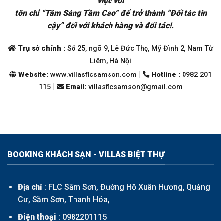
việc với
tôn chỉ “Tâm Sáng Tầm Cao” để trở thành “Đối tác tin
cậy” đối với khách hàng và đối tác!.
Trụ sở chính :
Số 25, ngõ 9, Lê Đức Thọ, Mỹ Đình 2, Nam Từ
Liêm, Hà Nội
|
Website:
www.villasflcsamson.com
Hotline :
0982 201
|
115
Email
:
villasflcsamson@gmail.com
BOOKING KHÁCH SẠN - VILLAS BIỆT THỰ
Địa chỉ
: FLC Sầm Sơn, Đường Hồ Xuân Hương, Quảng
Cư, Sầm Sơn, Thanh Hóa,
Điện thoại
:
0982201115