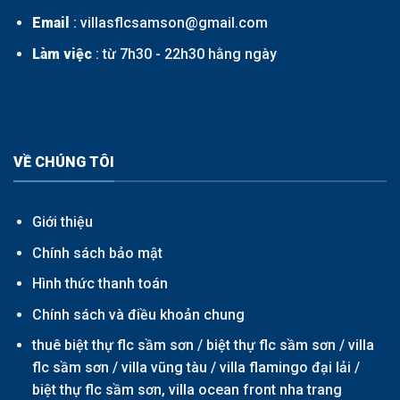
Email
: villasflcsamson@gmail.com
Làm việc
: từ 7h30 - 22h30 hằng ngày
VỀ CHÚNG TÔI
Giới thiệu
Chính sách bảo mật
Hình thức thanh toán
Chính sách và điều khoản chung
thuê biệt thự flc sầm sơn /
biệt thự flc sầm sơn
/
villa
flc sầm sơn
/
villa vũng tàu
/
villa flamingo đại lải
/
biệt thự flc sầm sơn,
villa ocean front nha trang