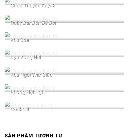
Chèo Thuyền Kayak
Quầy Bar Bên Bể Bơi
Khu Spa
Spa Xông Hơi
Khu Ngồi Thư Giãn
Phòng Hội Nghị
Cocktail
SẢN PHẨM TƯƠNG TỰ