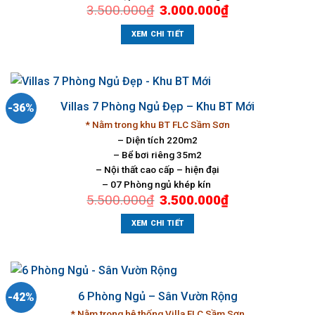
Giá
Giá
3.500.000
₫
3.000.000
₫
gốc
hiện
là:
tại
3.500.000₫.
là:
XEM CHI TIẾT
3.000.000₫.
Villas 7 Phòng Ngủ Đẹp – Khu BT Mới
-36%
* Nằm trong khu BT FLC Sầm Sơn
– Diện tích 220m2
– Bể bơi riêng 35m2
– Nội thất cao cấp – hiện đại
– 07 Phòng ngủ khép kín
Giá
Giá
5.500.000
₫
3.500.000
₫
gốc
hiện
là:
tại
5.500.000₫.
là:
XEM CHI TIẾT
3.500.000₫.
6 Phòng Ngủ – Sân Vườn Rộng
-42%
* Nằm trong hệ thống Villa FLC Sầm Sơn