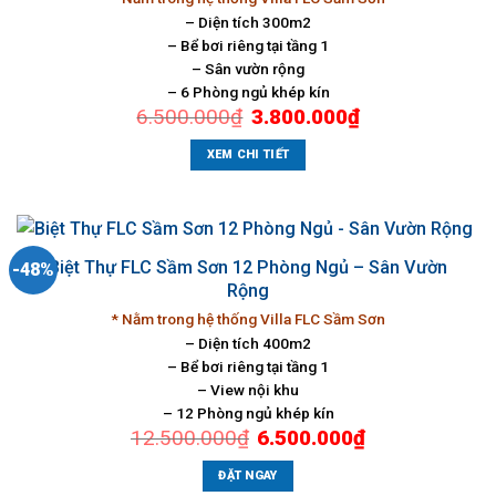
– Diện tích 300m2
– Bể bơi riêng tại tầng 1
– Sân vườn rộng
– 6 Phòng ngủ khép kín
Giá
Giá
6.500.000
₫
3.800.000
₫
gốc
hiện
là:
tại
6.500.000₫.
là:
XEM CHI TIẾT
3.800.000₫.
Biệt Thự FLC Sầm Sơn 12 Phòng Ngủ – Sân Vườn
-48%
Rộng
* Nằm trong hệ thống Villa FLC Sầm Sơn
– Diện tích 400m2
– Bể bơi riêng tại tầng 1
– View nội khu
– 12 Phòng ngủ khép kín
Giá
Giá
12.500.000
₫
6.500.000
₫
gốc
hiện
là:
tại
12.500.000₫.
là:
ĐẶT NGAY
6.500.000₫.