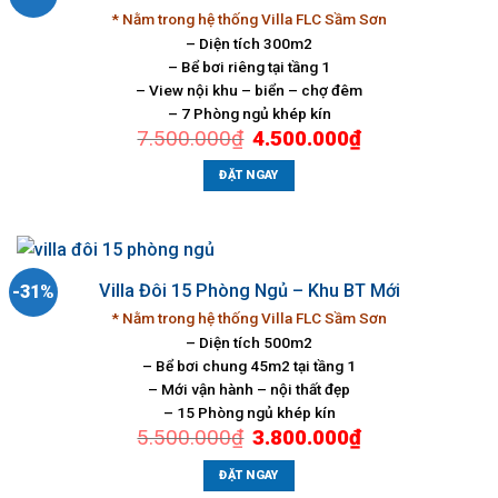
* Nằm trong hệ thống Villa FLC Sầm Sơn
– Diện tích 300m2
– Bể bơi riêng tại tầng 1
– View nội khu – biển – chợ đêm
– 7 Phòng ngủ khép kín
Giá
Giá
7.500.000
₫
4.500.000
₫
gốc
hiện
là:
tại
7.500.000₫.
là:
ĐẶT NGAY
4.500.000₫.
Villa Đôi 15 Phòng Ngủ – Khu BT Mới
-31%
* Nằm trong hệ thống Villa FLC Sầm Sơn
– Diện tích 500m2
– Bể bơi chung 45m2 tại tầng 1
– Mới vận hành – nội thất đẹp
– 15 Phòng ngủ khép kín
Giá
Giá
5.500.000
₫
3.800.000
₫
gốc
hiện
là:
tại
5.500.000₫.
là:
ĐẶT NGAY
3.800.000₫.