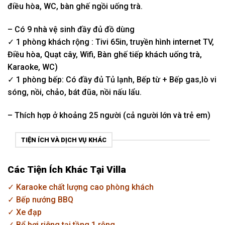
điều hòa, WC, bàn ghế ngồi uống trà.
– Có 9 nhà vệ sinh đầy đủ đồ dùng
✓ 1 phòng khách rộng : Tivi 65in, truyền hình internet TV,
Điều hòa, Quạt cây, Wifi, Bàn ghế tiếp khách uống trà,
Karaoke, WC)
✓ 1 phòng bếp: Có đầy đủ Tủ lạnh, Bếp từ + Bếp gas,lò vi
sóng, nồi, chảo, bát đũa, nồi nấu lẩu.
– Thích hợp ở khoảng 25 người (cả người lớn và trẻ em)
TIỆN ÍCH VÀ DỊCH VỤ KHÁC
Các Tiện Ích Khác Tại Villa
✓ Karaoke chất lượng cao phòng khách
✓ Bếp nướng BBQ
✓ Xe đạp
✓ Bể bơi riêng tại tầng 1 rộng