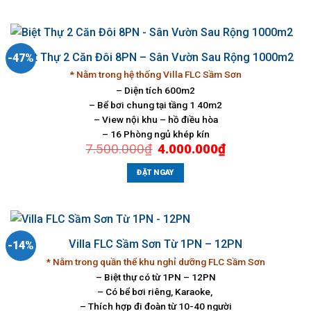
Biệt Thự 2 Căn Đôi 8PN – Sân Vườn Sau Rộng 1000m2
-47%
* Nằm trong hệ thống Villa FLC Sầm Sơn
– Diện tích 600m2
– Bể bơi chung tại tầng 1 40m2
– View nội khu – hồ điều hòa
– 16 Phòng ngủ khép kín
Giá
Giá
7.500.000
₫
4.000.000
₫
gốc
hiện
là:
tại
7.500.000₫.
là:
ĐẶT NGAY
4.000.000₫.
Villa FLC Sầm Sơn Từ 1PN – 12PN
-14%
* Nằm trong quần thể khu nghỉ dưỡng FLC Sầm Sơn
– Biệt thự có từ 1PN – 12PN
– Có bể bơi riêng, Karaoke,
– Thích hợp đi đoàn từ 10-40 người