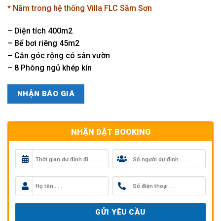
là:
tại
* Nằm trong hệ thống Villa FLC Sầm Sơn
8.500.000₫.
là:
4.500.0
– Diện tích 400m2
– Bể bơi riêng 45m2
– Căn góc rộng có sân vườn
– 8 Phòng ngủ khép kín
NHẬN BÁO GIÁ
NHẬN ĐẶT BOOKING