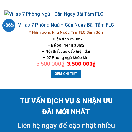
Villas 7 Phòng Ngủ – Gần Ngay Bãi Tắm FLC
-36%
* Nằm trong khu Ngọc Trai FLC Sầm Sơn
– Diện tích 220m2
– Bể bơi riêng 30m2
– Nội thất cao cấp hiện đại
– 07 Phòng ngủ khép kín
Giá
Giá
5.500.000
₫
3.500.000
₫
gốc
hiện
là:
tại
5.500.000₫.
là:
XEM CHI TIẾT
3.500.000₫.
TƯ VẤN DỊCH VỤ & NHẬN ƯU
ĐÃI MỚI NHẤT
Liên hệ ngay để cập nhật nhiều