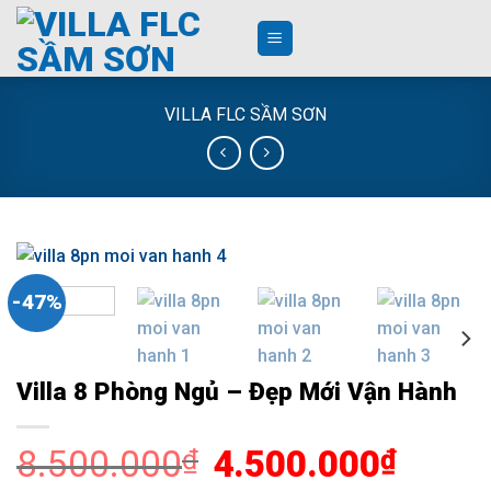
Skip
to
content
VILLA FLC SẦM SƠN
-47%
Villa 8 Phòng Ngủ – Đẹp Mới Vận Hành
8.500.000
Giá
4.500.000
Giá
₫
₫
gốc
hiện