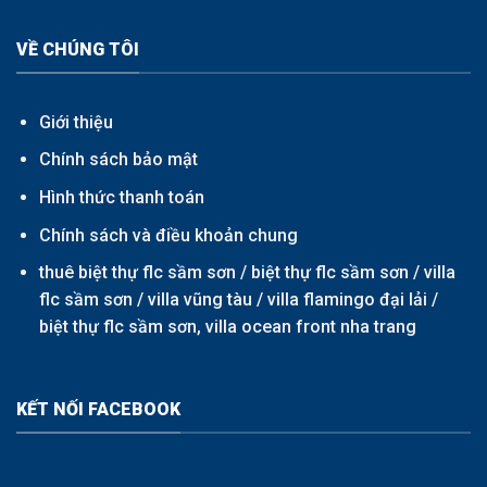
VỀ CHÚNG TÔI
Giới thiệu
Chính sách bảo mật
Hình thức thanh toán
Chính sách và điều khoản chung
thuê biệt thự flc sầm sơn /
biệt thự flc sầm sơn
/
villa
flc sầm sơn
/
villa vũng tàu
/
villa flamingo đại lải
/
biệt thự flc sầm sơn,
villa ocean front nha trang
KẾT NỐI FACEBOOK